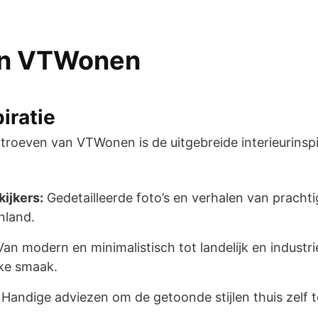
an VTWonen
piratie
troeven van VTWonen is de uitgebreide interieurinspir
kijkers:
Gedetailleerde foto’s en verhalen van pracht
nland.
an modern en minimalistisch tot landelijk en industr
lke smaak.
Handige adviezen om de getoonde stijlen thuis zelf t