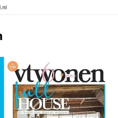
.nl
n