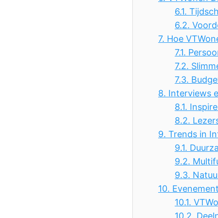
6.1.
Tijdsch
6.2.
Voorde
7.
Hoe VTWone
7.1.
Persoon
7.2.
Slimm
7.3.
Budget
8.
Interviews 
8.1.
Inspir
8.2.
Lezer
9.
Trends in In
9.1.
Duurz
9.2.
Multi
9.3.
Natuu
10.
Evenement
10.1.
VTWon
10.2.
Deel