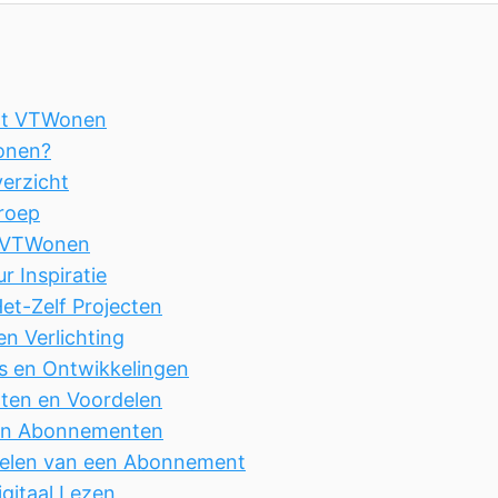
t VTWonen
onen?
erzicht
roep
 VTWonen
ur Inspiratie
et-Zelf Projecten
en Verlichting
s en Ontwikkelingen
en en Voordelen
en Abonnementen
elen van een Abonnement
gitaal Lezen