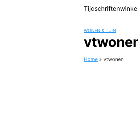
Skip
Tijdschriftenwinkel
to
content
WONEN & TUIN
vtwone
Home
»
vtwonen