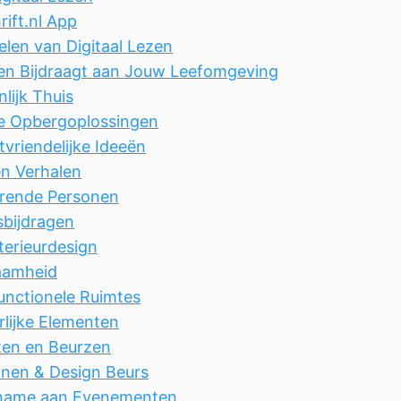
rift.nl App
len van Digitaal Lezen
n Bijdraagt aan Jouw Leefomgeving
lijk Thuis
e Opbergoplossingen
vriendelijke Ideeën
en Verhalen
erende Personen
sbijdragen
terieurdesign
aamheid
functionele Ruimtes
rlijke Elementen
en en Beurzen
en & Design Beurs
name aan Evenementen