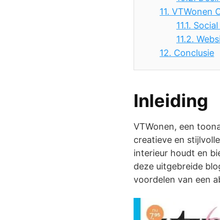
11.
VTWonen O
11.1.
Social
11.2.
Websi
12.
Conclusie
Inleiding
VTWonen, een toonaa
creatieve en stijlvol
interieur houdt en bi
deze uitgebreide bl
voordelen van een a