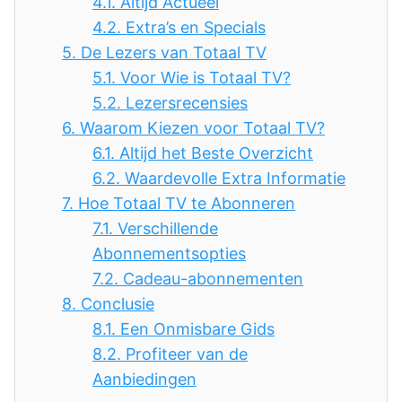
4.1.
Altijd Actueel
4.2.
Extra’s en Specials
5.
De Lezers van Totaal TV
5.1.
Voor Wie is Totaal TV?
5.2.
Lezersrecensies
6.
Waarom Kiezen voor Totaal TV?
6.1.
Altijd het Beste Overzicht
6.2.
Waardevolle Extra Informatie
7.
Hoe Totaal TV te Abonneren
7.1.
Verschillende
Abonnementsopties
7.2.
Cadeau-abonnementen
8.
Conclusie
8.1.
Een Onmisbare Gids
8.2.
Profiteer van de
Aanbiedingen