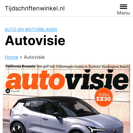
Skip
Tijdschriftenwinkel.nl
to
Menu
content
AUTO-EN MOTORBLADEN
Autovisie
Home
»
Autovisie